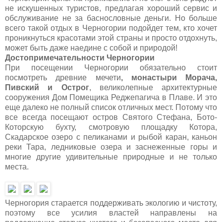
не искушенных туристов, предлагая хороший сервис и
обслуживание не за баснословные деньги. Но больше
всего такой отдых в Черногории подойдет тем, кто хочет
проникнуться красотами этой страны и просто отдохнуть,
может быть даже наедине с собой и природой!
Достопримечательности Черногории
При посещении Черногории обязательно стоит
посмотреть древние мечети
, монастыри Морача,
Пивский и Острог
, великолепные архитектурные
сооружения Дом Помещика Реджепагича в Плаве. И это
еще далеко не полный список отличных мест. Потому что
все всегда посещают остров Святого Стефана, Бото-
Которскую бухту, смотровую площадку Котора,
Скадарское озеро с пеликанами и рыбой каран, каньон
реки Тара, ледниковые озера и заснеженные горы и
многие другие удивительные природные и не только
места.
Черногория старается поддерживать экологию и чистоту,
поэтому все усилия властей направлены на