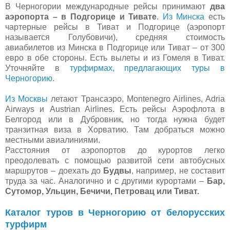
В Черногории международные рейсы принимают
два
аэропорта – в Подгорице и Тивате
.
Из Минска
есть
чартерные рейсы в Тиват и Подгорице (аэропорт
называется Голубовичи), средняя стоимость
авиабилетов из Минска в Подгорице или Тиват – от 300
евро в обе стороны. Есть вылеты и из Гомеля в Тиват.
Уточняйте в
турфирмах, предлагающих туры в
Черногорию
.
Из Москвы
летают Трансаэро, Montenegro Airlines, Adria
Airways и Austrian Airlines. Есть рейсы Аэрофлота в
Белгород или в Дубровник, но тогда нужна будет
транзитная виза в Хорватию. Там добраться можно
местными авиалиниями.
Расстояния от аэропортов до курортов легко
преодолевать с помощью развитой сети автобусных
маршрутов – доехать до
Будвы
, например, не составит
труда за час. Аналогично и с другими курортами –
Бар,
Сутомор, Ульцин, Бечичи, Петровац или Тиват.
Каталог туров в Черногорию от белорусских
турфирм